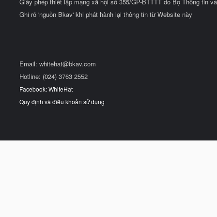
Giấy phép thiết lập mạng xã hội số 355/GP-BTTTT do Bộ Thông tin và
Ghi rõ 'nguồn Bkav' khi phát hành lại thông tin từ Website này
Email:
whitehat@bkav.com
Hotline: (024) 3763 2552
Facebook: WhiteHat
Quy định và điều khoản sử dụng