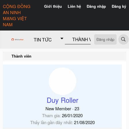
CỘNG ĐỒNG
Giới thiệu
Liên hệ
Đăng nhập
Đăng ký
AN NINH
MẠNG VIỆT
NAM
TIN TỨC
Đăng nhập
THÀNH VIÊN
CÓ GÌ 
Thành viên
Duy Roller
New Member
·
23
Tham gia
26/01/2020
Thấy lần gần đây nhất
21/08/2020