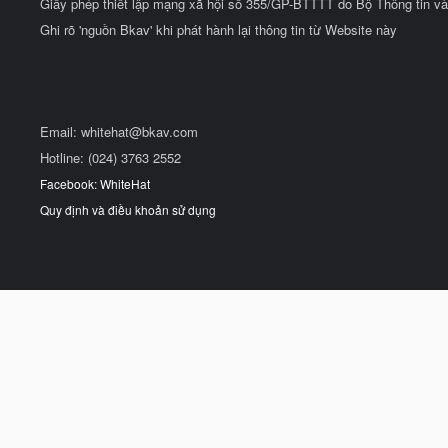
Giấy phép thiết lập mạng xã hội số 355/GP-BTTTT do Bộ Thông tin và
Ghi rõ 'nguồn Bkav' khi phát hành lại thông tin từ Website này
Email:
whitehat@bkav.com
Hotline: (024) 3763 2552
Facebook: WhiteHat
Quy định và điều khoản sử dụng