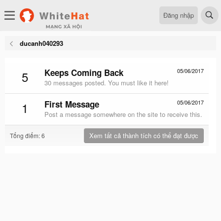
Đăng nhập
ducanh040293
Keeps Coming Back
05/06/2017
5
30 messages posted. You must like it here!
First Message
05/06/2017
1
Post a message somewhere on the site to receive this.
Xem tất cả thành tích có thể đạt được
Tổng điểm: 6