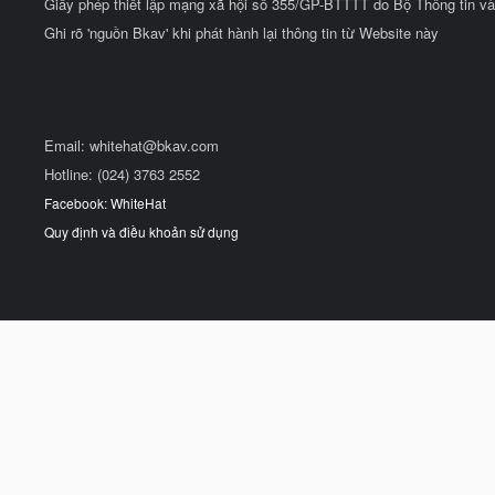
Giấy phép thiết lập mạng xã hội số 355/GP-BTTTT do Bộ Thông tin và
Ghi rõ 'nguồn Bkav' khi phát hành lại thông tin từ Website này
Email:
whitehat@bkav.com
Hotline: (024) 3763 2552
Facebook: WhiteHat
Quy định và điều khoản sử dụng