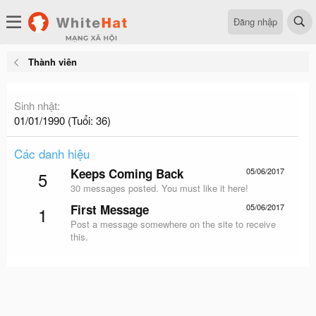
Đăng nhập
Thành viên
Sinh nhật
01/01/1990 (Tuổi: 36)
Các danh hiệu
Keeps Coming Back
05/06/2017
5
30 messages posted. You must like it here!
First Message
05/06/2017
1
Post a message somewhere on the site to receive
this.