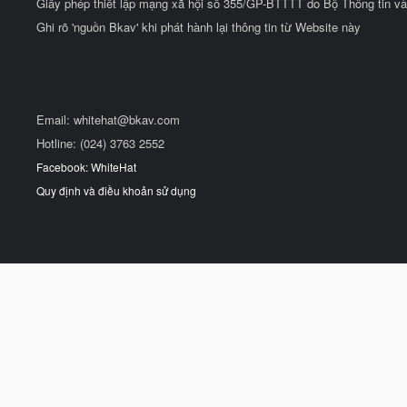
Giấy phép thiết lập mạng xã hội số 355/GP-BTTTT do Bộ Thông tin và
Ghi rõ 'nguồn Bkav' khi phát hành lại thông tin từ Website này
Email:
whitehat@bkav.com
Hotline: (024) 3763 2552
Facebook: WhiteHat
Quy định và điều khoản sử dụng