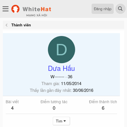
Đăng nhập
Thành viên
D
Dưa Hấu
W-------
·
36
Tham gia
11/05/2014
Thấy lần gần đây nhất
30/06/2016
Bài viết
Điểm tương tác
Điểm thành tích
4
0
6
Tìm