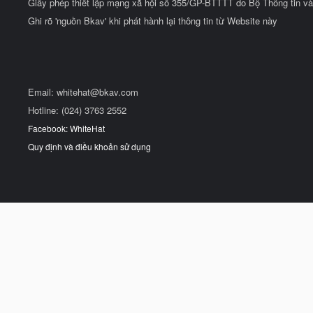
Giấy phép thiết lập mạng xã hội số 355/GP-BTTTT do Bộ Thông tin và
Ghi rõ 'nguồn Bkav' khi phát hành lại thông tin từ Website này
Email:
whitehat@bkav.com
Hotline: (024) 3763 2552
Facebook: WhiteHat
Quy định và điều khoản sử dụng