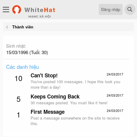
Đăng nhập
Thành viên
Sinh nhật
15/03/1996 (Tuổi: 30)
Các danh hiệu
Can't Stop!
24/03/2017
10
You've posted 100 messages. I hope this took you
more than a day!
Keeps Coming Back
24/03/2017
5
30 messages posted. You must like it here!
First Message
24/03/2017
1
Post a message somewhere on the site to receive
this.