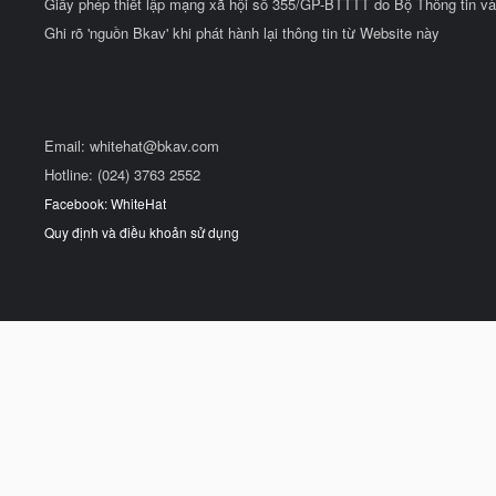
Giấy phép thiết lập mạng xã hội số 355/GP-BTTTT do Bộ Thông tin và
Ghi rõ 'nguồn Bkav' khi phát hành lại thông tin từ Website này
Email:
whitehat@bkav.com
Hotline: (024) 3763 2552
Facebook: WhiteHat
Quy định và điều khoản sử dụng