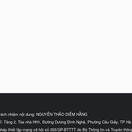
trách nhiệm nội dung: NGUYỄN THẢO DIỄM HẰNG
hỉ: Tầng 2, Tòa nhà HH1, Đường Dương Đình Nghệ, Phường Cầu Giấy, TP Hà 
phép thiết lập mạng xã hội số 355/GP-BTTTT do Bộ Thông tin và Truyền thôn