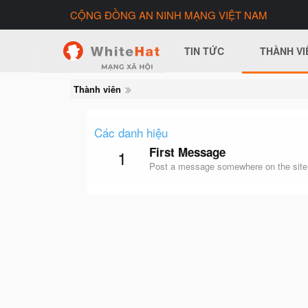
CỘNG ĐỒNG AN NINH MẠNG VIỆT NAM
TIN TỨC
THÀNH VI
Thành viên
Các danh hiệu
First Message
1
Post a message somewhere on the site t