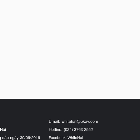
Email:
whitehat@bkav.com
Nội
Hotline: (024) 3763 2552
g cấp ngày 30/06/2016
Facebook: WhiteHat