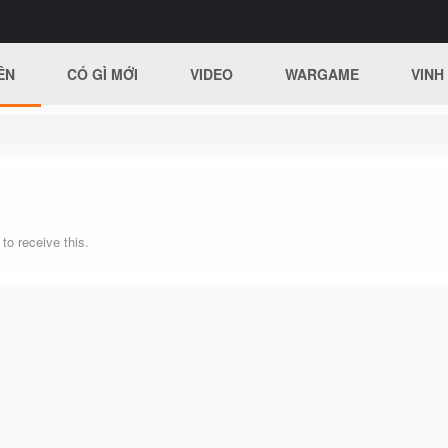
ÊN
CÓ GÌ MỚI
VIDEO
WARGAME
VINH
o receive this.