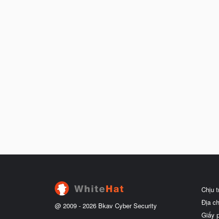
Chịu 
Địa c
@ 2009 -
2026
Bkav Cyber Security
Giấy 