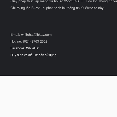
Giấy phép thiết lập mạng xã hội số 355/GP-BTTTT do Bộ Thông tin và
Ghi rõ 'nguồn Bkav' khi phát hành lại thông tin từ Website này
Email:
whitehat@bkav.com
Hotline: (024) 3763 2552
Facebook: WhiteHat
Quy định và điều khoản sử dụng