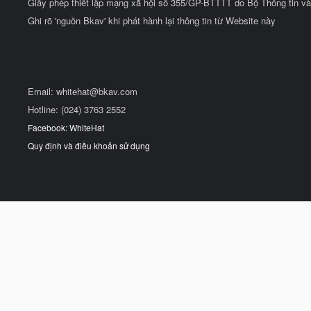
Giấy phép thiết lập mạng xã hội số 355/GP-BTTTT do Bộ Thông tin và
Ghi rõ 'nguồn Bkav' khi phát hành lại thông tin từ Website này
Email:
whitehat@bkav.com
Hotline: (024) 3763 2552
Facebook: WhiteHat
Quy định và điều khoản sử dụng