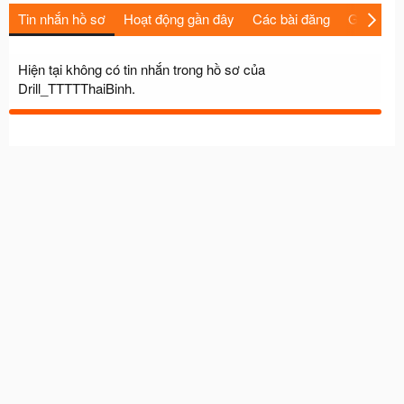
Tin nhắn hồ sơ
Hoạt động gần đây
Các bài đăng
Giới thiệu
Hiện tại không có tin nhắn trong hồ sơ của
Drill_TTTTThaiBinh.