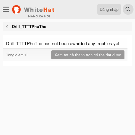
Đăng nhập
Drill_TTTTPhuTho
Drill_TTTTPhuTho has not been awarded any trophies yet.
Xem tất cả thành tích có thể đạt được
Tổng điểm: 0