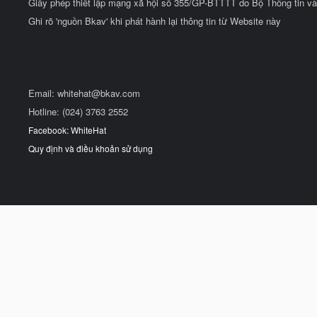
Giấy phép thiết lập mạng xã hội số 355/GP-BTTTT do Bộ Thông tin và
Ghi rõ 'nguồn Bkav' khi phát hành lại thông tin từ Website này
Email:
whitehat@bkav.com
Hotline: (024) 3763 2552
Facebook: WhiteHat
Quy định và điều khoản sử dụng