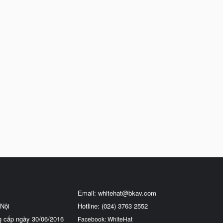
Email:
whitehat@bkav.com
Nội
Hotline: (024) 3763 2552
g cấp ngày 30/06/2016
Facebook: WhiteHat