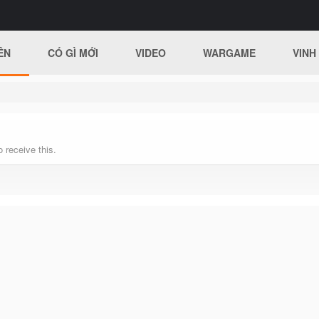
ÊN
CÓ GÌ MỚI
VIDEO
WARGAME
VINH
 receive this.