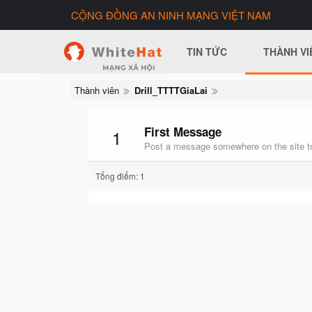
CỘNG ĐỒNG AN NINH MẠNG VIỆT NAM
TIN TỨC
THÀNH VI
Thành viên
Drill_TTTTGiaLai
First Message
1
Post a message somewhere on the site to
Tổng điểm: 1