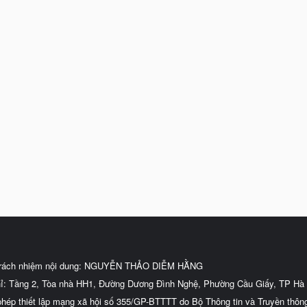
trách nhiệm nội dung: NGUYỄN THẢO DIỄM HẰNG
hỉ: Tầng 2, Tòa nhà HH1, Đường Dương Đình Nghệ, Phường Cầu Giấy, TP Hà 
phép thiết lập mạng xã hội số 355/GP-BTTTT do Bộ Thông tin và Truyền thôn