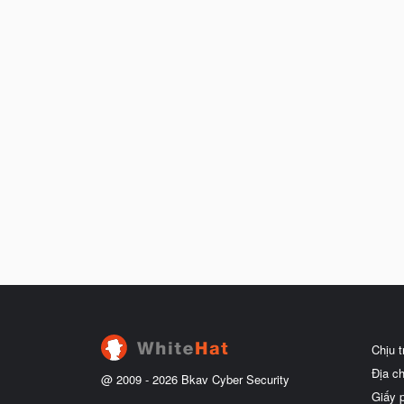
Chịu 
Địa c
@ 2009 -
2026
Bkav Cyber Security
Giấy 