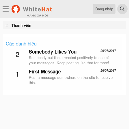
Đăng nhập
Thành viên
Các danh hiệu
Somebody Likes You
26/07/2017
2
Somebody out there reacted positively to one of
your messages. Keep posting like that for more!
First Message
26/07/2017
1
Post a message somewhere on the site to receive
this.