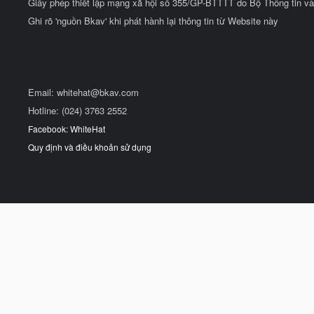
Giấy phép thiết lập mạng xã hội số 355/GP-BTTTT do Bộ Thông tin và
Ghi rõ 'nguồn Bkav' khi phát hành lại thông tin từ Website này
Email:
whitehat@bkav.com
Hotline: (024) 3763 2552
Facebook: WhiteHat
Quy định và điều khoản sử dụng