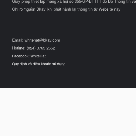
Giấy phép thiết lập mạng xã hội số 355/GP-BTTTT do Bộ Thông tin và
Ghi rõ 'nguồn Bkav' khi phát hành lại thông tin từ Website này
Email:
whitehat@bkav.com
Hotline: (024) 3763 2552
Facebook: WhiteHat
Quy định và điều khoản sử dụng