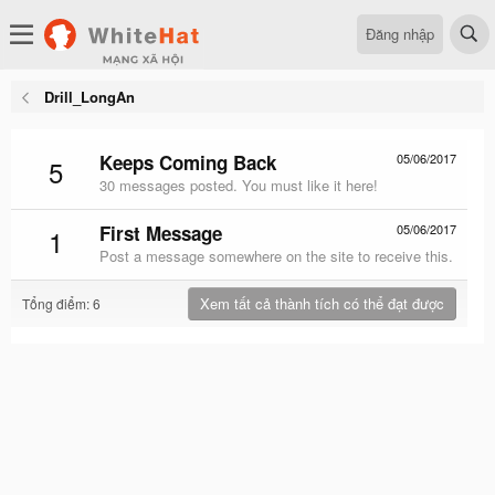
Đăng nhập
Drill_LongAn
Keeps Coming Back
05/06/2017
5
30 messages posted. You must like it here!
First Message
05/06/2017
1
Post a message somewhere on the site to receive this.
Xem tất cả thành tích có thể đạt được
Tổng điểm: 6