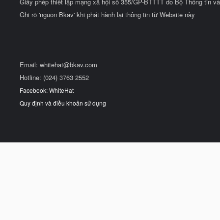
Giấy phép thiết lập mạng xã hội số 355/GP-BTTTT do Bộ Thông tin và
Ghi rõ 'nguồn Bkav' khi phát hành lại thông tin từ Website này
Email:
whitehat@bkav.com
Hotline: (024) 3763 2552
Facebook: WhiteHat
Quy định và điều khoản sử dụng