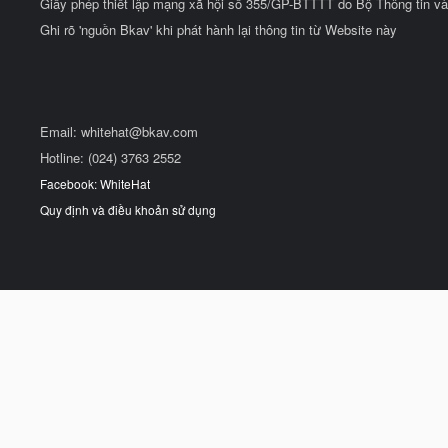
Giấy phép thiết lập mạng xã hội số 355/GP-BTTTT do Bộ Thông tin và
Ghi rõ 'nguồn Bkav' khi phát hành lại thông tin từ Website này
Email:
whitehat@bkav.com
Hotline: (024) 3763 2552
Facebook: WhiteHat
Quy định và điều khoản sử dụng