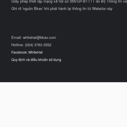
Giấy phép thiết lập mạng xã hội số 355/GP-BTTTT do Bộ Thông tin và
Ghi rõ 'nguồn Bkav' khi phát hành lại thông tin từ Website này
Email:
whitehat@bkav.com
Hotline: (024) 3763 2552
Facebook: WhiteHat
Quy định và điều khoản sử dụng