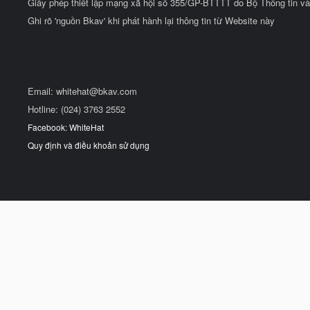
Giấy phép thiết lập mạng xã hội số 355/GP-BTTTT do Bộ Thông tin và
Ghi rõ 'nguồn Bkav' khi phát hành lại thông tin từ Website này
Email:
whitehat@bkav.com
Hotline: (024) 3763 2552
Facebook: WhiteHat
Quy định và điều khoản sử dụng