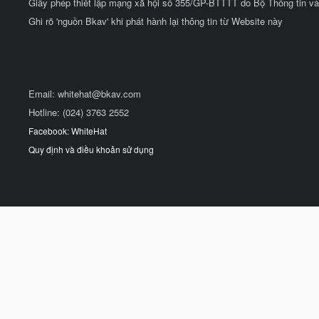
Giấy phép thiết lập mạng xã hội số 355/GP-BTTTT do Bộ Thông tin và
Ghi rõ 'nguồn Bkav' khi phát hành lại thông tin từ Website này
Email:
whitehat@bkav.com
Hotline: (024) 3763 2552
Facebook: WhiteHat
Quy định và điều khoản sử dụng