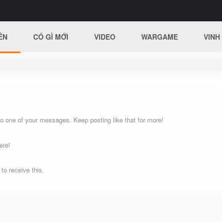
ÊN
CÓ GÌ MỚI
VIDEO
WARGAME
VINH
o one of your messages. Keep posting like that for more!
ere!
o receive this.