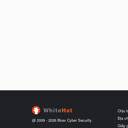
Chịu 
Địa c
@ 2009 -
2026
Bkav Cyber Security
Giấy 