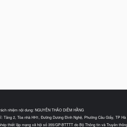
trách nhiệm nội dung: NGUYỄN THẢO DIỄM HẰNG
hỉ: Tầng 2, Tòa nhà HH1, Đường Dương Đình Nghệ, Phường Cầu Giấy, TP Hà 
phép thiết lập mạng xã hội số 355/GP-BTTTT do Bộ Thông tin và Truyền thôn