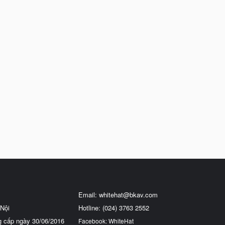
Email:
whitehat@bkav.com
Nội
Hotline: (024) 3763 2552
g cấp ngày 30/06/2016
Facebook: WhiteHat