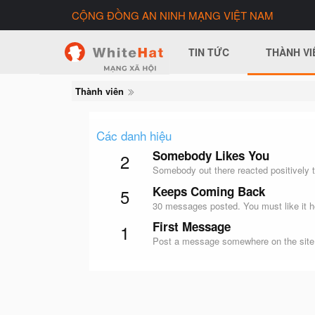
CỘNG ĐỒNG AN NINH MẠNG VIỆT NAM
TIN TỨC
THÀNH VI
Thành viên
Các danh hiệu
Somebody Likes You
2
Somebody out there reacted positively t
Keeps Coming Back
5
30 messages posted. You must like it h
First Message
1
Post a message somewhere on the site t