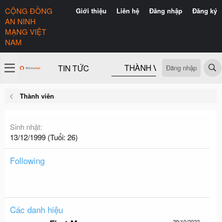
CỘNG ĐỒNG
Giới thiệu
Liên hệ
Đăng nhập
Đăng ký
AN NINH
MẠNG VIỆT
NAM
TIN TỨC
Đăng nhập
THÀNH VIÊN
CÓ GÌ
Thành viên
Sinh nhật
13/12/1999 (Tuổi: 26)
Following
Các danh hiệu
29/10/2022