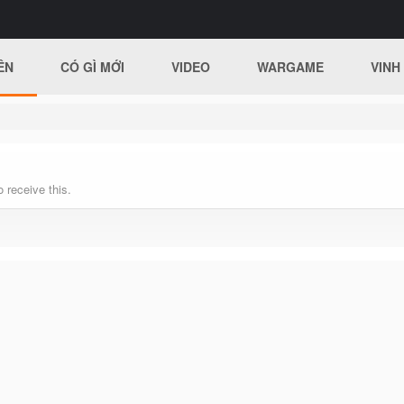
ÊN
CÓ GÌ MỚI
VIDEO
WARGAME
VINH
 receive this.