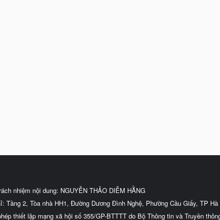
trách nhiệm nội dung: NGUYỄN THẢO DIỄM HẰNG
hỉ: Tầng 2, Tòa nhà HH1, Đường Dương Đình Nghệ, Phường Cầu Giấy, TP Hà 
phép thiết lập mạng xã hội số 355/GP-BTTTT do Bộ Thông tin và Truyền thôn