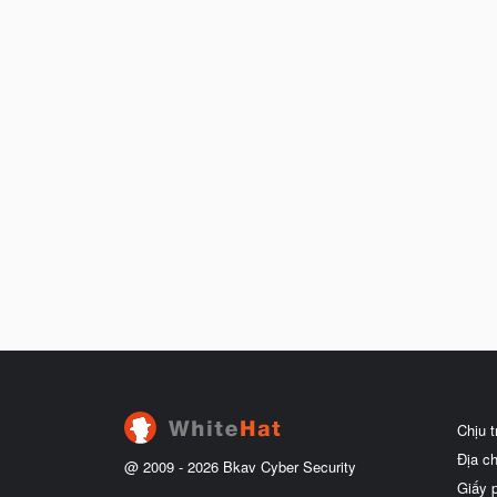
Chịu 
Địa c
@ 2009 -
2026
Bkav Cyber Security
Giấy 