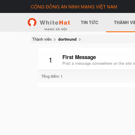
CỘNG ĐỒNG AN NINH MẠNG VIỆT NAM
TIN TỨC
THÀNH VI
Thành viên
dortmund
First Message
1
Post a message somewhere on the site to
Tổng điểm: 1