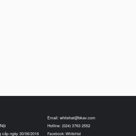
Email:
whitehat@bkav.com
Nội
Hotline: (024) 3763 2552
g cấp ngày 30/06/2016
Facebook: WhiteHat