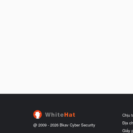
Chịu 
Địa c
@ 2009 -
2026
Bkav Cyber Security
Giấy 