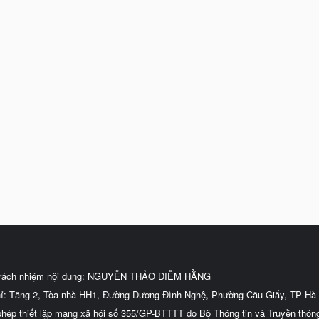
trách nhiệm nội dung: NGUYỄN THẢO DIỄM HẰNG
hỉ: Tầng 2, Tòa nhà HH1, Đường Dương Đình Nghệ, Phường Cầu Giấy, TP Hà 
phép thiết lập mạng xã hội số 355/GP-BTTTT do Bộ Thông tin và Truyền thôn