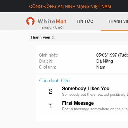
CỘNG ĐỒNG AN NINH MẠNG VIỆT NAM
TIN TỨC
THÀNH VI
Thành viên
Sinh nhật
05/05/1997 (Tuổi:
Địa chỉ
Đà Nẵng
Giới tính
Nam
Các danh hiệu
Somebody Likes You
2
Somebody out there reacted positively t
First Message
1
Post a message somewhere on the site t