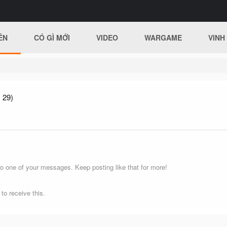
ÊN
CÓ GÌ MỚI
VIDEO
WARGAME
VINH
 29)
o one of your messages. Keep posting like that for more!
o receive this.