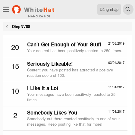
Đăng nhập
DiepNV88
Can't Get Enough of Your Stuff
21/03/2019
20
Your content has been positively reacted to 250 times.
Seriously Likeable!
03/04/2017
15
Content you have posted has attracted a positive
reaction score of 100.
I Like It a Lot
11/01/2017
10
Your messages have been positively reacted to 25
times.
Somebody Likes You
11/01/2017
2
Somebody out there reacted positively to one of your
messages. Keep posting like that for more!