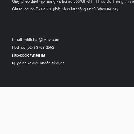
Giấy phép thiết lập mạng xã hội số 355/GP-BTTTT do Bộ Thông tin và
Ghi rõ 'nguồn Bkav' khi phát hành lại thông tin từ Website này
Email:
whitehat@bkav.com
Hotline: (024) 3763 2552
Facebook: WhiteHat
Quy định và điều khoản sử dụng