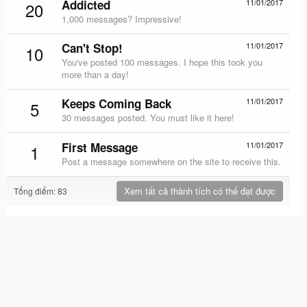
Addicted
11/01/2017
20
1,000 messages? Impressive!
Can't Stop!
11/01/2017
10
You've posted 100 messages. I hope this took you
more than a day!
Keeps Coming Back
11/01/2017
5
30 messages posted. You must like it here!
First Message
11/01/2017
1
Post a message somewhere on the site to receive this.
Xem tất cả thành tích có thể đạt được
Tổng điểm: 83