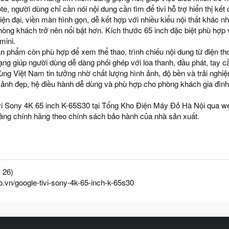
e, người dùng chỉ cần nói nội dung cần tìm để tivi hỗ trợ hiển thị kế
 đại, viền màn hình gọn, dễ kết hợp với nhiều kiểu nội thất khác nha
hòng khách trở nên nổi bật hơn. Kích thước 65 inch đặc biệt phù hợp
mini.
phẩm còn phù hợp để xem thể thao, trình chiếu nội dung từ điện thoại
dạng giúp người dùng dễ dàng phối ghép với loa thanh, đầu phát, tay c
 dùng Việt Nam tin tưởng nhờ chất lượng hình ảnh, độ bền và trải ng
h ảnh đẹp, hệ điều hành dễ dùng và phù hợp cho phòng khách gia đìn
 Sony 4K 65 inch K-65S30 tại Tổng Kho Điện Máy Đỏ Hà Nội qua web
àng chính hãng theo chính sách bảo hành của nhà sản xuất.
 26)
o.vn/google-tivi-sony-4k-65-inch-k-65s30