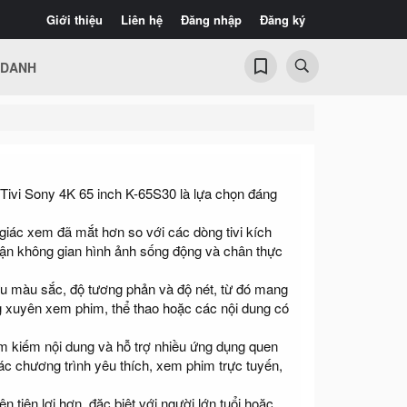
Giới thiệu
Liên hệ
Đăng nhập
Đăng ký
 DANH
 Tivi Sony 4K 65 inch K-65S30 là lựa chọn đáng
 giác xem đã mắt hơn so với các dòng tivi kích
nhận không gian hình ảnh sống động và chân thực
 ưu màu sắc, độ tương phản và độ nét, từ đó mang
ng xuyên xem phim, thể thao hoặc các nội dung có
m kiếm nội dung và hỗ trợ nhiều ứng dụng quen
c chương trình yêu thích, xem phim trực tuyến,
n tiện lợi hơn, đặc biệt với người lớn tuổi hoặc