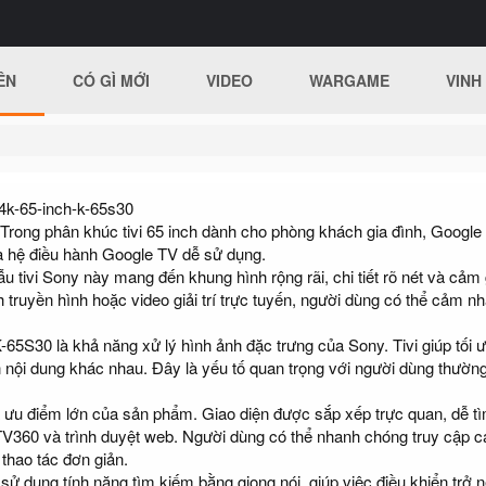
ÊN
CÓ GÌ MỚI
VIDEO
WARGAME
VINH
-4k-65-inch-k-65s30
Trong phân khúc tivi 65 inch dành cho phòng khách gia đình, Google
à hệ điều hành Google TV dễ sử dụng.
u tivi Sony này mang đến khung hình rộng rãi, chi tiết rõ nét và cảm
 truyền hình hoặc video giải trí trực tuyến, người dùng có thể cảm 
-65S30 là khả năng xử lý hình ảnh đặc trưng của Sony. Tivi giúp tối
iện nội dung khác nhau. Đây là yếu tố quan trọng với người dùng thườ
 ưu điểm lớn của sản phẩm. Giao diện được sắp xếp trực quan, dễ tì
TV360 và trình duyệt web. Người dùng có thể nhanh chóng truy cập cá
 thao tác đơn giản.
sử dụng tính năng tìm kiếm bằng giọng nói, giúp việc điều khiển trở nê