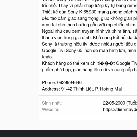
trẻ nhỏ. Thay vì phải nhập từng ký tự bằng remot
Thiết kế của Sony K-65S30 mang phong cách hiện
đều tạo cảm giác sang trọng, giúp không gian p
xem tại nhà theo hướng gần với rạp chiếu phim 
Ngoài nhu cầu xem truyền hình và phim ảnh, sản 
thành viên trong gia đình. Khả năng kết nối đa 
Sony là thương hiệu tivi được nhiều người tiêu
Google Tivi Sony 65 inch có màn hình lớn, hìn
khảo.
Khách hàng có thể xem chi ti���t Google Tivi
phẩm phù hợp, giao hàng tận nơi và cung cấp h
Phone: 0929994646
Address: 91/42 Thịnh Liệt, P. Hoàng Mai
Sinh nhật
22/05/2000 (Tuổi:
Website
https://dienmayd