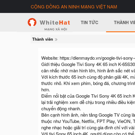
CỘNG ĐỒNG AN NINH MẠNG VIỆT NAM
TIN TỨC
THÀNH VI
Thành viên
Website: https://dienmaydo.vn/google-tivi-sony
Giới thiệu Google Tivi Sony 4K 65 inch K-65S30
cân nhắc nhờ màn hình lớn, hình ảnh sắc nét v
Với kích thước 65 inch cùng độ phân giải 4K, mẫ
thước nhỏ. Khi xem phim, bóng đá, chương trình
hơn.
Điểm nổi bật của Google Tivi Sony 4K 65 inch K
lại trải nghiệm xem dễ chịu trong nhiều điều k
chuyển động nhanh.
Bên cạnh hình ảnh, nền tảng Google TV cũng là
thuộc như YouTube, Netflix, FPT Play, VieON, 
nghe nhạc hoặc giải trí cùng gia đình chỉ với vài
Với tivi Sony 65 inch 4K, người dùng còn có thể 