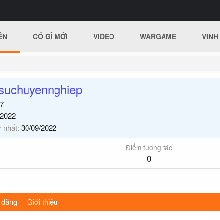
ÊN
CÓ GÌ MỚI
VIDEO
WARGAME
VINH
tsuchuyennghiep
7
/2022
y nhất
30/09/2022
Điểm tương tác
0
 đăng
Giới thiệu