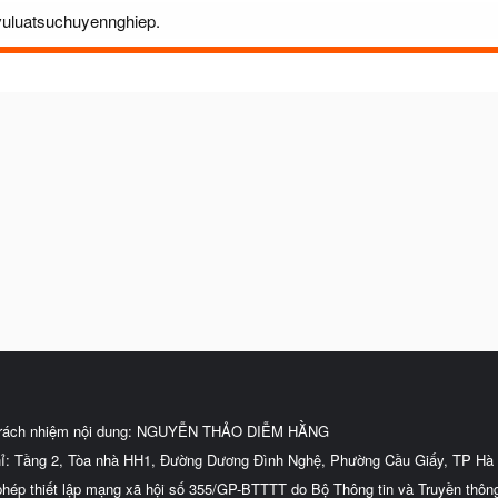
hvuluatsuchuyennghiep.
trách nhiệm nội dung: NGUYỄN THẢO DIỄM HẰNG
hỉ: Tầng 2, Tòa nhà HH1, Đường Dương Đình Nghệ, Phường Cầu Giấy, TP Hà 
phép thiết lập mạng xã hội số 355/GP-BTTTT do Bộ Thông tin và Truyền thôn