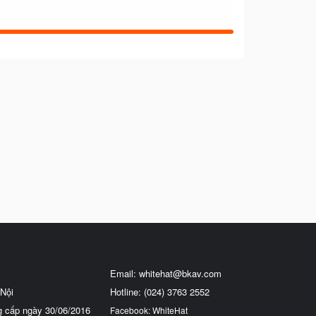
Email:
whitehat@bkav.com
Nội
Hotline: (024) 3763 2552
g cấp ngày 30/06/2016
Facebook: WhiteHat