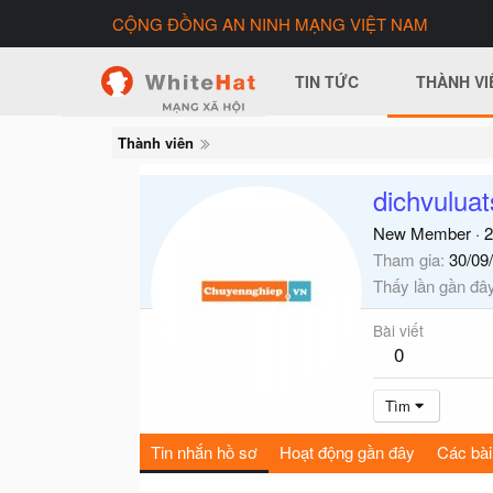
CỘNG ĐỒNG AN NINH MẠNG VIỆT NAM
TIN TỨC
THÀNH VI
Thành viên
dichvulua
New Member
·
2
Tham gia
30/09
Thấy lần gần đâ
Bài viết
0
Tìm
Tin nhắn hồ sơ
Hoạt động gần đây
Các bài