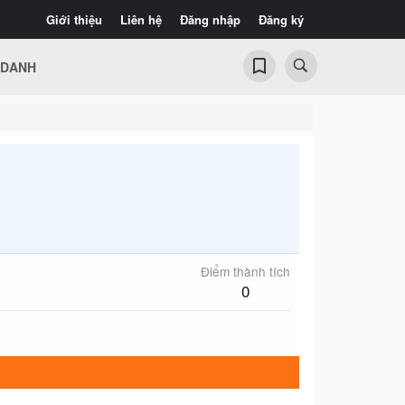
Giới thiệu
Liên hệ
Đăng nhập
Đăng ký
 DANH
Điểm thành tích
0