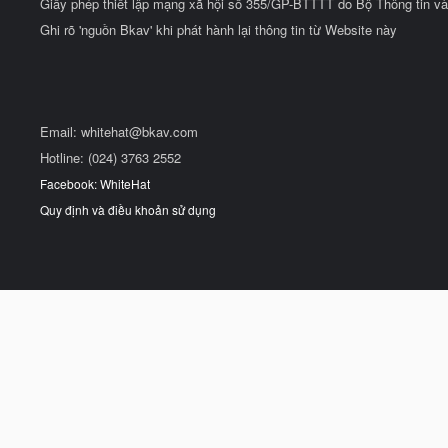
Giấy phép thiết lập mạng xã hội số 355/GP-BTTTT do Bộ Thông tin và
Ghi rõ 'nguồn Bkav' khi phát hành lại thông tin từ Website này
Email:
whitehat@bkav.com
Hotline: (024) 3763 2552
Facebook: WhiteHat
Quy định và điều khoản sử dụng