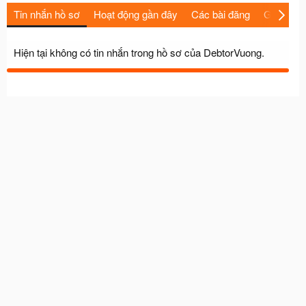
Tin nhắn hồ sơ
Hoạt động gần đây
Các bài đăng
Giới thiệu
Hiện tại không có tin nhắn trong hồ sơ của DebtorVuong.