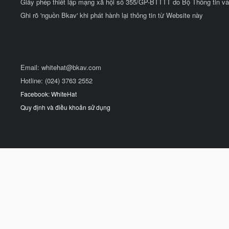
Giấy phép thiết lập mạng xã hội số 355/GP-BTTTT do Bộ Thông tin và
Ghi rõ 'nguồn Bkav' khi phát hành lại thông tin từ Website này
Email:
whitehat@bkav.com
Hotline: (024) 3763 2552
Facebook: WhiteHat
Quy định và điều khoản sử dụng