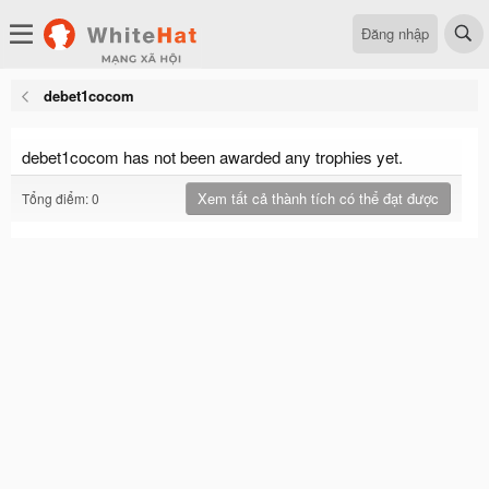
Đăng nhập
debet1cocom
debet1cocom has not been awarded any trophies yet.
Xem tất cả thành tích có thể đạt được
Tổng điểm: 0