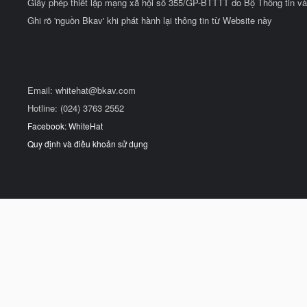
Giấy phép thiết lập mạng xã hội số 355/GP-BTTTT do Bộ Thông tin và
Ghi rõ 'nguồn Bkav' khi phát hành lại thông tin từ Website này
Email:
whitehat@bkav.com
Hotline: (024) 3763 2552
Facebook: WhiteHat
Quy định và điều khoản sử dụng