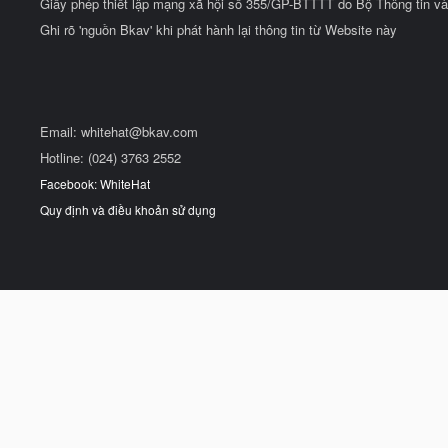
Giấy phép thiết lập mạng xã hội số 355/GP-BTTTT do Bộ Thông tin và
Ghi rõ 'nguồn Bkav' khi phát hành lại thông tin từ Website này
Email:
whitehat@bkav.com
Hotline: (024) 3763 2552
Facebook: WhiteHat
Quy định và điều khoản sử dụng