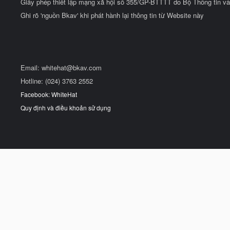
Giấy phép thiết lập mạng xã hội số 355/GP-BTTTT do Bộ Thông tin và
Ghi rõ 'nguồn Bkav' khi phát hành lại thông tin từ Website này
Email:
whitehat@bkav.com
Hotline: (024) 3763 2552
Facebook: WhiteHat
Quy định và điều khoản sử dụng