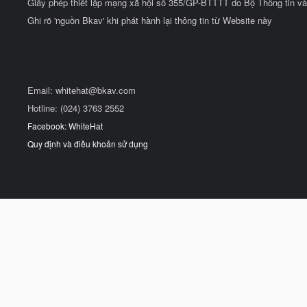
Giấy phép thiết lập mạng xã hội số 355/GP-BTTTT do Bộ Thông tin và
Ghi rõ 'nguồn Bkav' khi phát hành lại thông tin từ Website này
Email:
whitehat@bkav.com
Hotline: (024) 3763 2552
Facebook: WhiteHat
Quy định và điều khoản sử dụng