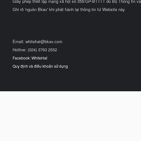
Giấy phép thiết lập mạng xã hội số 355/GP-BTTTT do Bộ Thông tin và
Ghi rõ 'nguồn Bkav' khi phát hành lại thông tin từ Website này
Email:
whitehat@bkav.com
Hotline: (024) 3763 2552
Facebook: WhiteHat
Quy định và điều khoản sử dụng