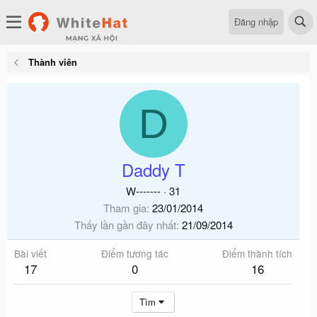
Đăng nhập
Thành viên
D
Daddy T
W-------
·
31
Tham gia
23/01/2014
Thấy lần gần đây nhất
21/09/2014
Bài viết
Điểm tương tác
Điểm thành tích
17
0
16
Tìm