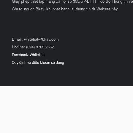
Giấy phép thiết lập mạng xã hội số 355/GP-BTTTT do Bộ Thông tin và
Ghi rõ 'nguồn Bkav' khi phát hành lại thông tin từ Website này
Email:
whitehat@bkav.com
Hotline: (024) 3763 2552
Facebook: WhiteHat
Quy định và điều khoản sử dụng