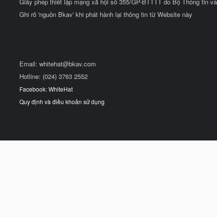
Giấy phép thiết lập mạng xã hội số 355/GP-BTTTT do Bộ Thông tin và
Ghi rõ 'nguồn Bkav' khi phát hành lại thông tin từ Website này
Email:
whitehat@bkav.com
Hotline: (024) 3763 2552
Facebook: WhiteHat
Quy định và điều khoản sử dụng