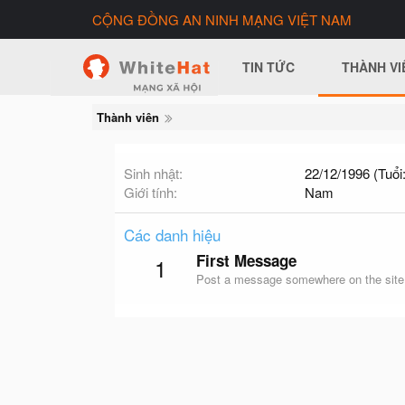
CỘNG ĐỒNG AN NINH MẠNG VIỆT NAM
TIN TỨC
THÀNH VI
Thành viên
Sinh nhật
22/12/1996 (Tuổi:
Giới tính
Nam
Các danh hiệu
First Message
1
Post a message somewhere on the site t