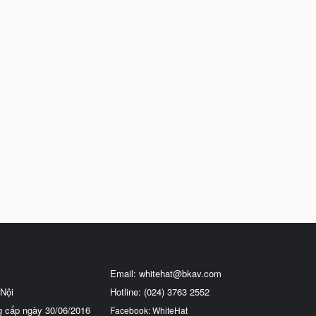
Email:
whitehat@bkav.com
Nội
Hotline: (024) 3763 2552
g cấp ngày 30/06/2016
Facebook: WhiteHat