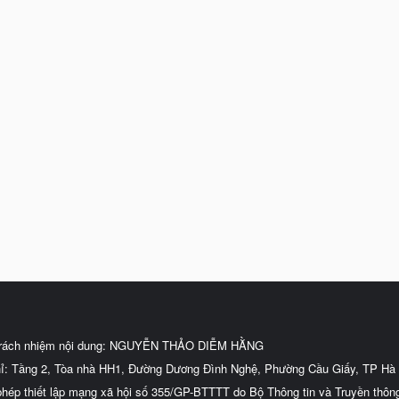
trách nhiệm nội dung: NGUYỄN THẢO DIỄM HẰNG
hỉ: Tầng 2, Tòa nhà HH1, Đường Dương Đình Nghệ, Phường Cầu Giấy, TP Hà 
phép thiết lập mạng xã hội số 355/GP-BTTTT do Bộ Thông tin và Truyền thôn