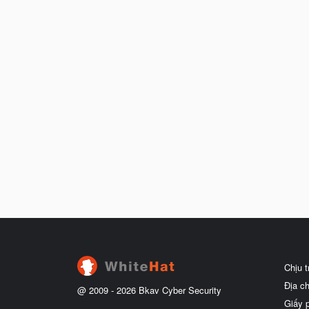
Chịu 
Địa c
@ 2009 -
2026
Bkav Cyber Security
Giấy 