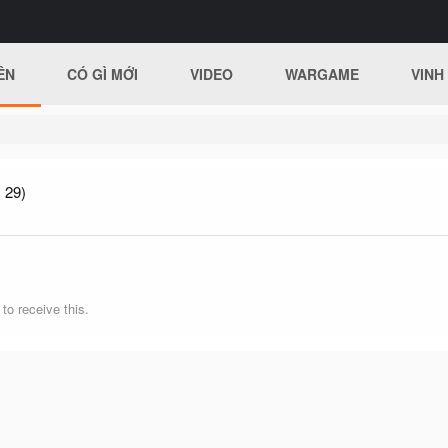
ÊN
CÓ GÌ MỚI
VIDEO
WARGAME
VINH
 29)
o receive this.