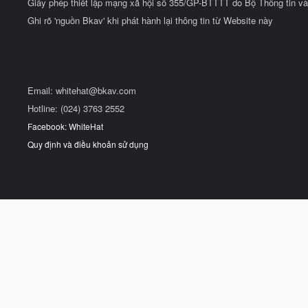
Giấy phép thiết lập mạng xã hội số 355/GP-BTTTT do Bộ Thông tin và
Ghi rõ 'nguồn Bkav' khi phát hành lại thông tin từ Website này
Email:
whitehat@bkav.com
Hotline: (024) 3763 2552
Facebook: WhiteHat
Quy định và điều khoản sử dụng