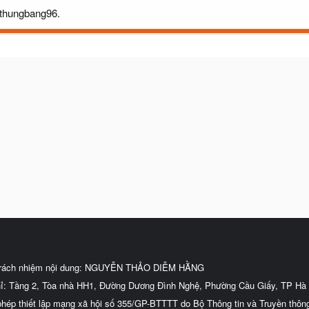
othungbang96.
trách nhiệm nội dung: NGUYỄN THẢO DIỄM HẰNG
hỉ: Tầng 2, Tòa nhà HH1, Đường Dương Đình Nghệ, Phường Cầu Giấy, TP Hà 
phép thiết lập mạng xã hội số 355/GP-BTTTT do Bộ Thông tin và Truyền thôn