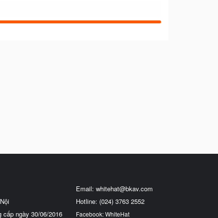
Email:
whitehat@bkav.com
Nội
Hotline: (024) 3763 2552
g cấp ngày 30/06/2016
Facebook: WhiteHat