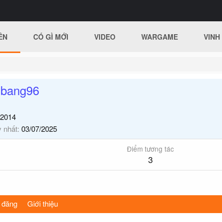
ÊN
CÓ GÌ MỚI
VIDEO
WARGAME
VINH
gbang96
/2014
y nhất
03/07/2025
Điểm tương tác
3
 đăng
Giới thiệu