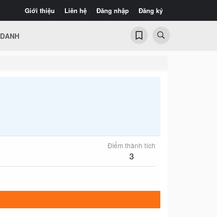
Giới thiệu
Liên hệ
Đăng nhập
Đăng ký
 DANH
Điểm thành tích
3