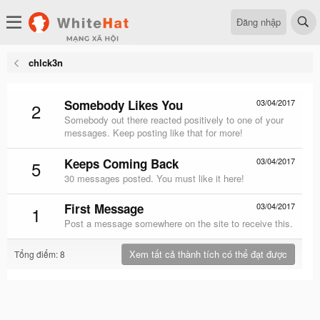
Đăng nhập
chlck3n
Somebody Likes You
03/04/2017
2
Somebody out there reacted positively to one of your
messages. Keep posting like that for more!
Keeps Coming Back
03/04/2017
5
30 messages posted. You must like it here!
First Message
03/04/2017
1
Post a message somewhere on the site to receive this.
Xem tất cả thành tích có thể đạt được
Tổng điểm: 8