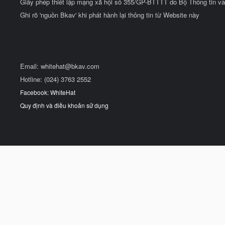
Giấy phép thiết lập mạng xã hội số 355/GP-BTTTT do Bộ Thông tin và
Ghi rõ 'nguồn Bkav' khi phát hành lại thông tin từ Website này
Email:
whitehat@bkav.com
Hotline: (024) 3763 2552
Facebook: WhiteHat
Quy định và điều khoản sử dụng