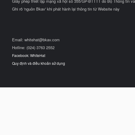
Giấy phép thiết lập mạng xã hội số 355/GP-BTTTT do Bộ Thông tin và
Ghi rõ 'nguồn Bkav' khi phát hành lại thông tin từ Website này
Email:
whitehat@bkav.com
Hotline: (024) 3763 2552
Facebook: WhiteHat
Quy định và điều khoản sử dụng