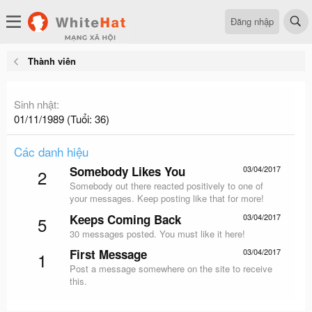
Đăng nhập
Thành viên
Sinh nhật
01/11/1989 (Tuổi: 36)
Các danh hiệu
Somebody Likes You
03/04/2017
2
Somebody out there reacted positively to one of
your messages. Keep posting like that for more!
Keeps Coming Back
03/04/2017
5
30 messages posted. You must like it here!
First Message
03/04/2017
1
Post a message somewhere on the site to receive
this.