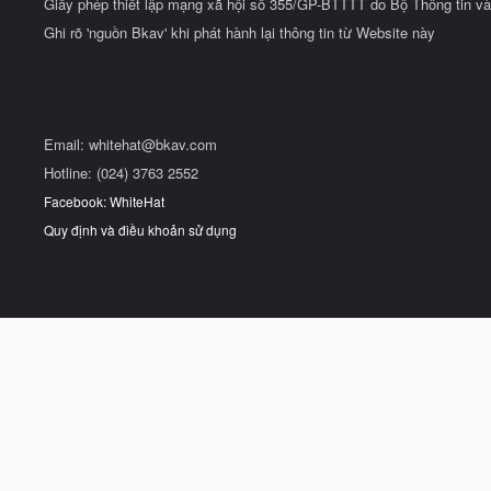
Giấy phép thiết lập mạng xã hội số 355/GP-BTTTT do Bộ Thông tin và
Ghi rõ 'nguồn Bkav' khi phát hành lại thông tin từ Website này
Email:
whitehat@bkav.com
Hotline: (024) 3763 2552
Facebook: WhiteHat
Quy định và điều khoản sử dụng