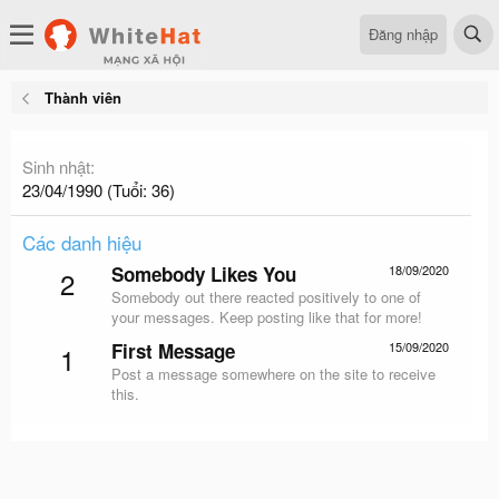
Đăng nhập
Thành viên
Sinh nhật
23/04/1990 (Tuổi: 36)
Các danh hiệu
Somebody Likes You
18/09/2020
2
Somebody out there reacted positively to one of
your messages. Keep posting like that for more!
First Message
15/09/2020
1
Post a message somewhere on the site to receive
this.