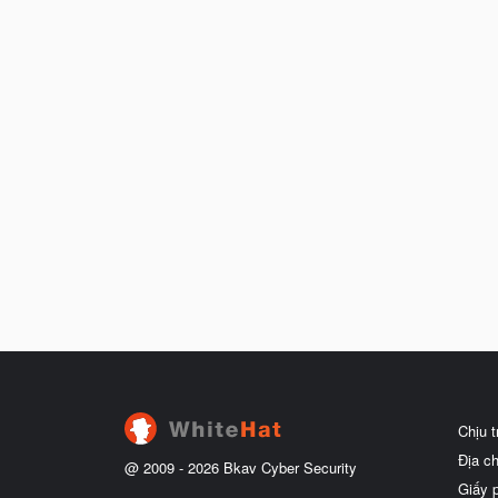
Chịu 
Địa c
@ 2009 -
2026
Bkav Cyber Security
Giấy 