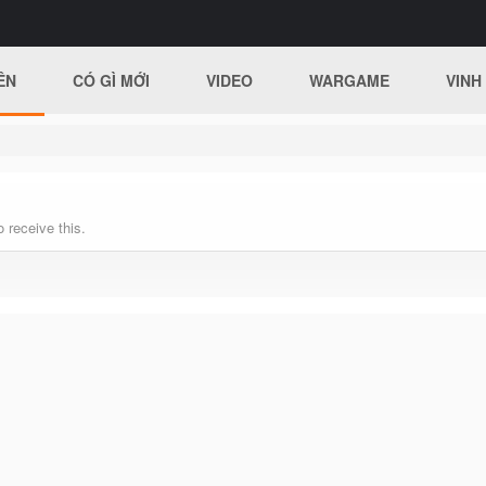
ÊN
CÓ GÌ MỚI
VIDEO
WARGAME
VINH
 receive this.