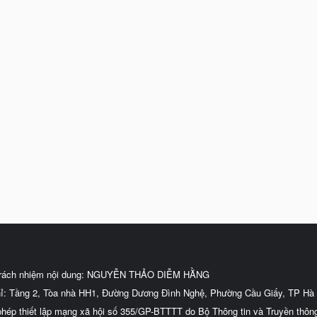
trách nhiệm nội dung: NGUYỄN THẢO DIỄM HẰNG
hỉ: Tầng 2, Tòa nhà HH1, Đường Dương Đình Nghệ, Phường Cầu Giấy, TP Hà 
phép thiết lập mạng xã hội số 355/GP-BTTTT do Bộ Thông tin và Truyền thôn