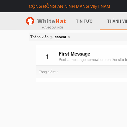
CỘNG ĐỒNG AN NINH MẠNG VIỆT NAM
TIN TỨC
THÀNH VI
Thành viên
caocat
First Message
1
Post a message somewhere on the site to
Tổng điểm: 1