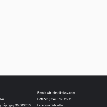
Email:
whitehat@bkav.com
Nội
Hotline: (024) 3763 2552
g cấp ngày 30/06/2016
Facebook: WhiteHat