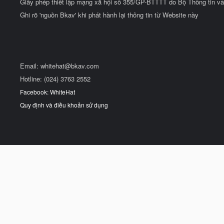
Giấy phép thiết lập mạng xã hội số 355/GP-BTTTT do Bộ Thông tin và
Ghi rõ 'nguồn Bkav' khi phát hành lại thông tin từ Website này
Email:
whitehat@bkav.com
Hotline: (024) 3763 2552
Facebook: WhiteHat
Quy định và điều khoản sử dụng