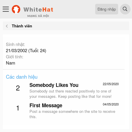
Đăng nhập
Thành viên
Sinh nhật
21/03/2002 (Tuổi: 24)
Giới tính
Nam
Các danh hiệu
Somebody Likes You
22/05/2020
2
Somebody out there reacted positively to one of
your messages. Keep posting like that for more!
First Message
04/05/2020
1
Post a message somewhere on the site to receive
this.