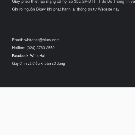
Giấy phép thiết lập mạng xã hội số 355/GP-BTTTT do Bộ Thông tin và
Ghi rõ 'nguồn Bkav' khi phát hành lại thông tin từ Website này
Email:
whitehat@bkav.com
Hotline: (024) 3763 2552
Facebook: WhiteHat
Quy định và điều khoản sử dụng