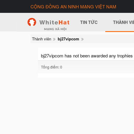
CỘNG ĐỒNG AN NINH MẠNG VIỆT NAM
TIN TỨC
THÀNH VI
Thành viên
bj27vipcom
bj27vipcom has not been awarded any trophies 
Tổng điểm: 0