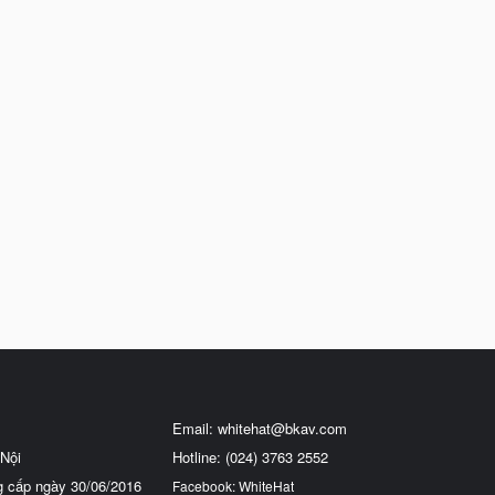
Email:
whitehat@bkav.com
Nội
Hotline: (024) 3763 2552
g cấp ngày 30/06/2016
Facebook: WhiteHat