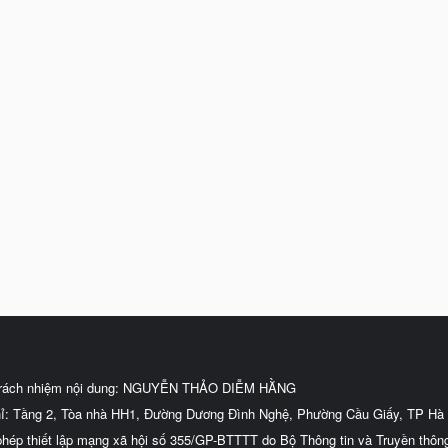
trách nhiệm nội dung: NGUYỄN THẢO DIỄM HẰNG
hỉ: Tầng 2, Tòa nhà HH1, Đường Dương Đình Nghệ, Phường Cầu Giấy, TP Hà 
phép thiết lập mạng xã hội số 355/GP-BTTTT do Bộ Thông tin và Truyền thôn