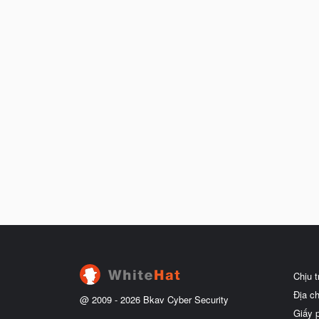
Chịu 
Địa c
@ 2009 -
2026
Bkav Cyber Security
Giấy 