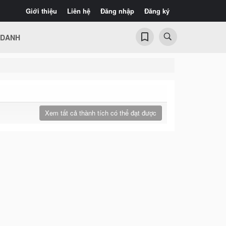
Giới thiệu
Liên hệ
Đăng nhập
Đăng ký
 DANH
Xem tất cả thành tích có thể đạt được