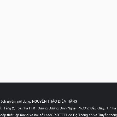
trách nhiệm nội dung: NGUYỄN THẢO DIỄM HẰNG
hỉ: Tầng 2, Tòa nhà HH1, Đường Dương Đình Nghệ, Phường Cầu Giấy, TP Hà 
phép thiết lập mạng xã hội số 355/GP-BTTTT do Bộ Thông tin và Truyền thôn