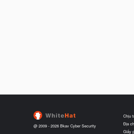
Chịu 
Địa c
@ 2009 -
2026
Bkav Cyber Security
Giấy 