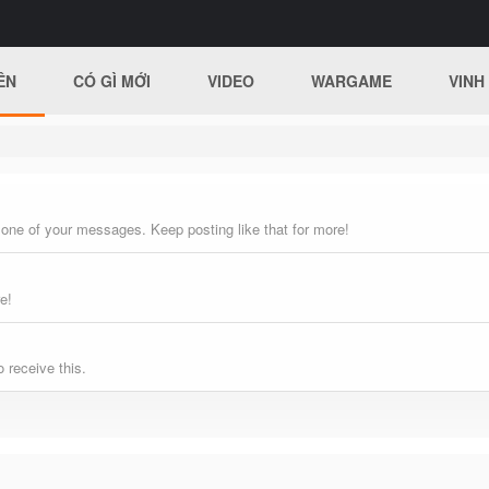
ÊN
CÓ GÌ MỚI
VIDEO
WARGAME
VINH
 one of your messages. Keep posting like that for more!
e!
 receive this.