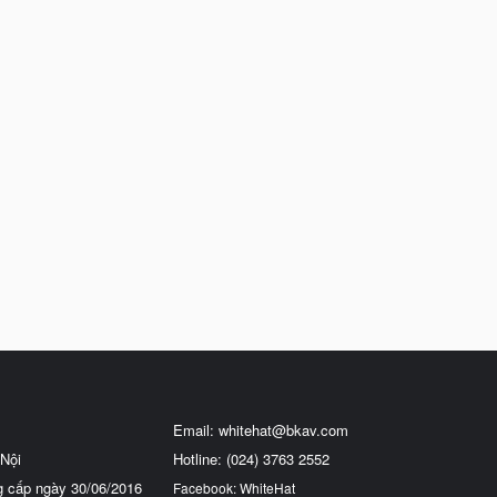
Email:
whitehat@bkav.com
Nội
Hotline: (024) 3763 2552
g cấp ngày 30/06/2016
Facebook: WhiteHat