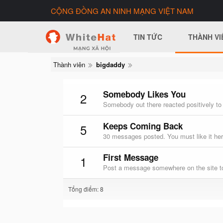
CỘNG ĐỒNG AN NINH MẠNG VIỆT NAM
TIN TỨC
THÀNH VI
Thành viên
bigdaddy
Somebody Likes You
2
Somebody out there reacted positively to
Keeps Coming Back
5
30 messages posted. You must like it her
First Message
1
Post a message somewhere on the site to
Tổng điểm: 8