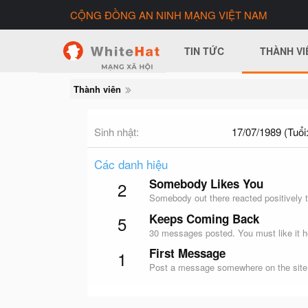
CỘNG ĐỒNG AN NINH MẠNG VIỆT NAM
TIN TỨC
THÀNH VI
Thành viên
Sinh nhật
17/07/1989 (Tuổi:
Các danh hiệu
Somebody Likes You
2
Somebody out there reacted positively t
Keeps Coming Back
5
30 messages posted. You must like it h
First Message
1
Post a message somewhere on the site t