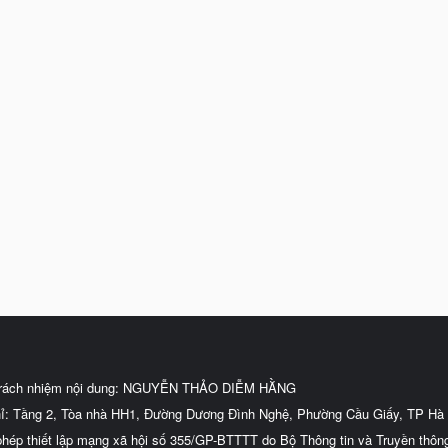
trách nhiệm nội dung: NGUYỄN THẢO DIỄM HẰNG
hỉ: Tầng 2, Tòa nhà HH1, Đường Dương Đình Nghệ, Phường Cầu Giấy, TP Hà 
phép thiết lập mạng xã hội số 355/GP-BTTTT do Bộ Thông tin và Truyền thôn