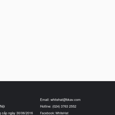
Email:
whitehat@bkav.com
Nội
Hotline: (024) 3763 2552
g cấp ngày 30/06/2016
Facebook: WhiteHat