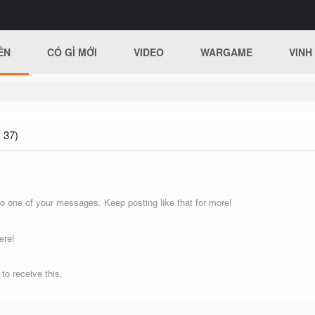
ÊN
CÓ GÌ MỚI
VIDEO
WARGAME
VINH
 37)
o one of your messages. Keep posting like that for more!
ere!
o receive this.