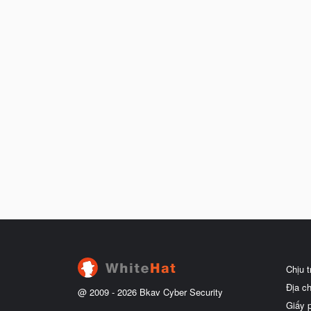
Chịu 
Địa c
@ 2009 -
2026
Bkav Cyber Security
Giấy 