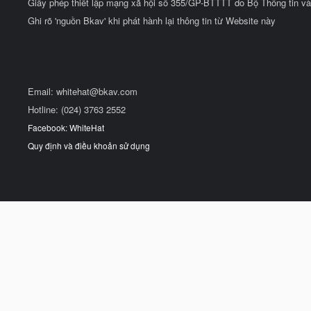
Giấy phép thiết lập mạng xã hội số 355/GP-BTTTT do Bộ Thông tin và
Ghi rõ 'nguồn Bkav' khi phát hành lại thông tin từ Website này
Email:
whitehat@bkav.com
Hotline: (024) 3763 2552
Facebook: WhiteHat
Quy định và điều khoản sử dụng