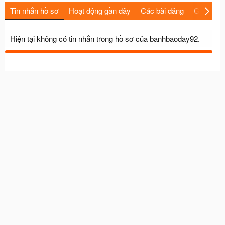
Tin nhắn hồ sơ
Hoạt động gần đây
Các bài đăng
Giới thiệu
Hiện tại không có tin nhắn trong hồ sơ của banhbaoday92.