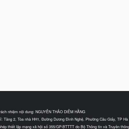
trách nhiệm nội dung: NGUYỄN THẢO DIỄM HẰNG
hỉ: Tầng 2, Tòa nhà HH1, Đường Dương Đình Nghệ, Phường Cầu Giấy, TP Hà 
phép thiết lập mạng xã hội số 355/GP-BTTTT do Bộ Thông tin và Truyền thôn