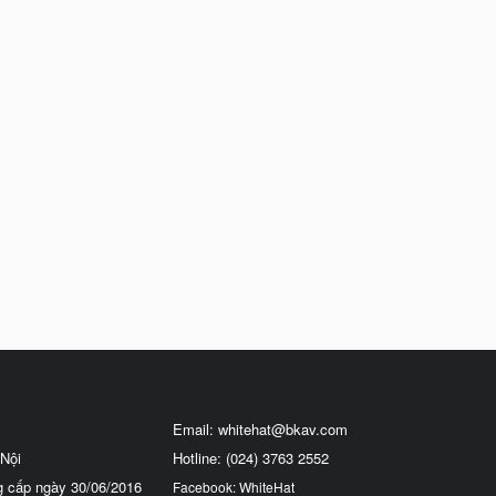
Email:
whitehat@bkav.com
Nội
Hotline: (024) 3763 2552
g cấp ngày 30/06/2016
Facebook: WhiteHat