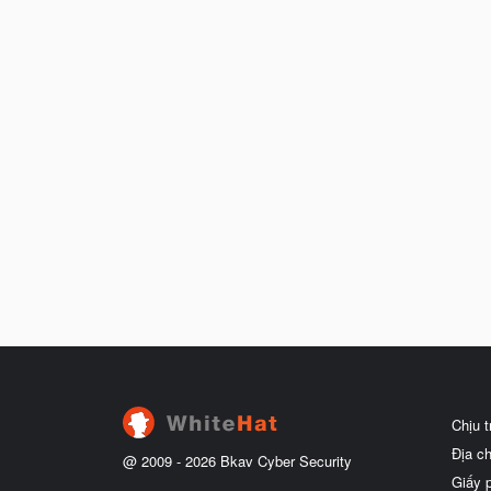
Chịu 
Địa c
@ 2009 -
2026
Bkav Cyber Security
Giấy 