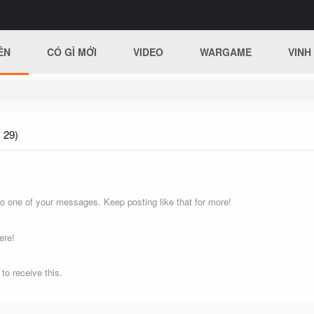
ÊN
CÓ GÌ MỚI
VIDEO
WARGAME
VINH
 29)
o one of your messages. Keep posting like that for more!
ere!
o receive this.