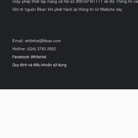
Giấy phép thiết lập mạng xã hội số 355/GP-BTTTT do Bộ Thông tin và
Ghi rõ 'nguồn Bkav' khi phát hành lại thông tin từ Website này
Email:
whitehat@bkav.com
Hotline: (024) 3763 2552
Facebook: WhiteHat
Quy định và điều khoản sử dụng